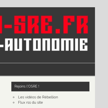
Rejoins l’OSRE !
Les vidéos de Rébellion
Flux rss du site