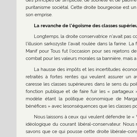
des principes de simplicité, de sobriété et de pauvre
puritanisme sociétal. Cette droite bourgeoise est un
son emprise.
La revanche de l’égoïsme des classes supérie
Longtemps, la droite conservatrice n’avait pas c
l’illusion sarkozyste l’avait roulée dans la farine. La
Manif pour Tous fut l’occasion pour ses rejetons de 
combat pour les valeurs morales sa bannière, mais a
La hausse des impôts et les incertitudes écono
retraités à fortes rentes qui veulent assurer un av
caresse les classes supérieures dans le sens du poil
fonction publique et de faire fuir les « partageux 
modèle étant la politique économique de Margar
bénéfices » avec lesonséquences que les classes pop
Nous laissons à ceux qui veulent défendre le « 
idéologique du courant libéral-conservateur. Nous n
savons que ce qui pousse cette droite libérale-con