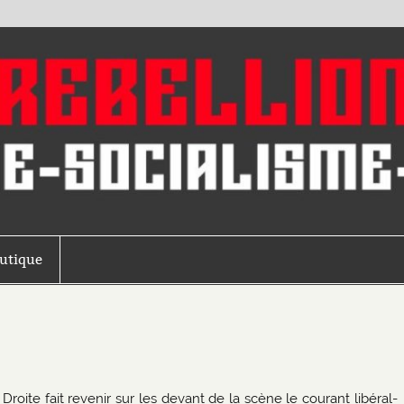
outique
 Droite fait revenir sur les devant de la scène le courant libéral-