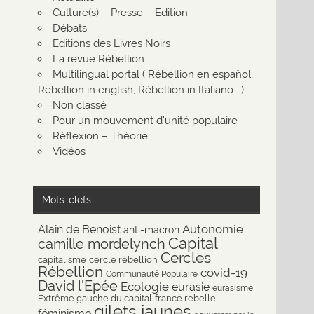
Culture(s) – Presse – Edition
Débats
Editions des Livres Noirs
La revue Rébellion
Multilingual portal ( Rébellion en español,
Rébellion in english, Rébellion in Italiano …)
Non classé
Pour un mouvement d'unité populaire
Réflexion – Théorie
Vidéos
Mots-clefs
Autonomie
Alain de Benoist
anti-macron
Capital
camille mordelynch
Cercles
capitalisme
cercle rébellion
Rébellion
covid-19
Communauté Populaire
David l'Epée
Ecologie
eurasie
eurasisme
Extrême gauche du capital
france rebelle
gilets jaunes
féminisme