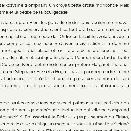
e sarkozysme triomphant. On croyait cette droite moribonde. Mais
me et la bêtise de la bourgeoisie.
s le camp du Bien, les gens de droite , eux, veulent se trouver
spirations conservatrices ont surtout été liées au maintien de
n capitaliste. Leur souci de l’Ordre en faisait les zélateurs de la
rs compter sur eux pour « sauver la civilisation à la dernière
e ménageait une place et un rôle aux « droitards ». Leur
e dont ils n’étaient que les valets. Pour un « droitard », toute
 Corée du Nord. Cette droite qui qui préfère Margaret Thatcher
préfère Stéphane Hessel à Hugo Chavez pour reprendre la fine
s traditionnelles qu’elle dit vouloir préserver au nom de son
 conscience car elle pense sincèrement que le capitalisme est la
er de hautes convictions morales et patriotiques et participer en
a complètement gangrénée intellectuellement, elle ne comprend
re société. En associant la Bible aux pages saumon du Figaro,
atique religieuse n’est qu’un marqueur social au final très éloigné