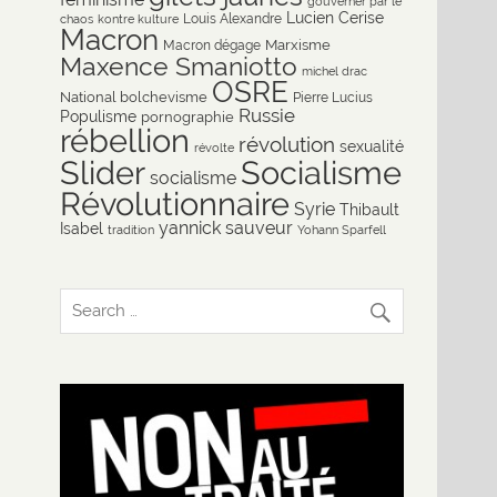
gouverner par le
Lucien Cerise
Louis Alexandre
chaos
kontre kulture
Macron
Marxisme
Macron dégage
Maxence Smaniotto
michel drac
OSRE
National bolchevisme
Pierre Lucius
Russie
Populisme
pornographie
rébellion
révolution
sexualité
révolte
Slider
Socialisme
socialisme
Révolutionnaire
Syrie
Thibault
yannick sauveur
Isabel
tradition
Yohann Sparfell