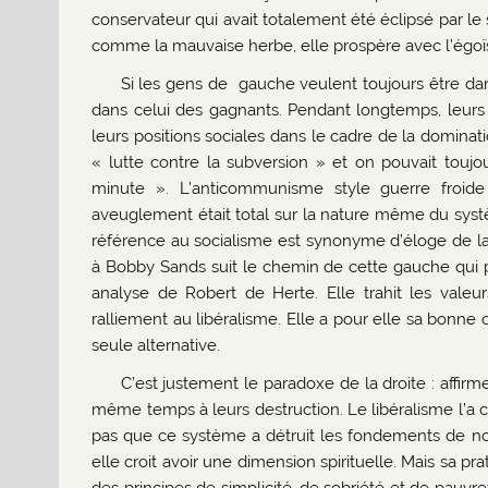
conservateur qui avait totalement été éclipsé par l
comme la mauvaise herbe, elle prospère avec l’égoïs
Si les gens de gauche veulent toujours être dan
dans celui des gagnants. Pendant longtemps, leurs a
leurs positions sociales dans le cadre de la dominatio
« lutte contre la subversion » et on pouvait toujou
minute ». L’anticommunisme style guerre froid
aveuglement était total sur la nature même du systèm
référence au socialisme est synonyme d’éloge de la
à Bobby Sands suit le chemin de cette gauche qui 
analyse de Robert de Herte. Elle trahit les valeur
ralliement au libéralisme. Elle a pour elle sa bonne
seule alternative.
C’est justement le paradoxe de la droite : affirm
même temps à leurs destruction. Le libéralisme l’
pas que ce système a détruit les fondements de not
elle croit avoir une dimension spirituelle. Mais sa pr