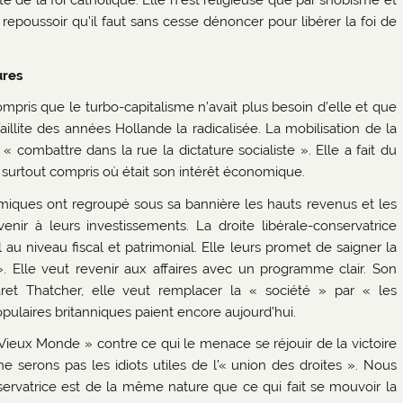
té de la foi catholique. Elle n’est religieuse que par snobisme et
 repoussoir qu’il faut sans cesse dénoncer pour libérer la foi de
ures
ompris que le turbo-capitalisme n’avait plus besoin d’elle et que
 faillite des années Hollande la radicalisée. La mobilisation de la
« combattre dans la rue la dictature socialiste ». Elle a fait du
 surtout compris où était son intérêt économique.
miques ont regroupé sous sa bannière les hauts revenus et les
enir à leurs investissements. La droite libérale-conservatrice
 au niveau fiscal et patrimonial. Elle leurs promet de saigner la
». Elle veut revenir aux affaires avec un programme clair. Son
et Thatcher, elle veut remplacer la « société » par « les
ulaires britanniques paient encore aujourd’hui.
Vieux Monde » contre ce qui le menace se réjouir de la victoire
e serons pas les idiots utiles de l’« union des droites ». Nous
servatrice est de la même nature que ce qui fait se mouvoir la