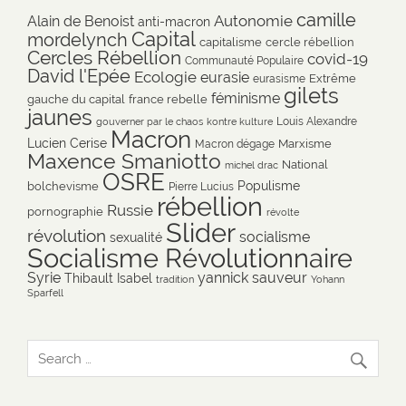
camille
Autonomie
Alain de Benoist
anti-macron
Capital
mordelynch
capitalisme
cercle rébellion
Cercles Rébellion
covid-19
Communauté Populaire
David l'Epée
Ecologie
eurasie
Extrême
eurasisme
gilets
féminisme
gauche du capital
france rebelle
jaunes
Louis Alexandre
gouverner par le chaos
kontre kulture
Macron
Lucien Cerise
Marxisme
Macron dégage
Maxence Smaniotto
National
michel drac
OSRE
Populisme
bolchevisme
Pierre Lucius
rébellion
Russie
pornographie
révolte
Slider
révolution
socialisme
sexualité
Socialisme Révolutionnaire
Syrie
yannick sauveur
Thibault Isabel
tradition
Yohann
Sparfell