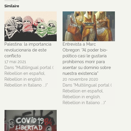
Similaire
Palestina: la importancia
Entrevista a Marc
revolucionaria de este
Obregon: “Al poder bio-
conflicto
político casi le gustaría
17 mai 2021
prohibirnos morir para
Dans "Multilingual portal (
asentar su dominio sobre
Rébellion en español,
nuestra existencia”
Rébellion in english,
20 novembre 2020
Rébellion in Italiano ...)"
Dans "Multilingual portal (
Rébellion en español,
Rébellion in english,
Rébellion in Italiano ...)"