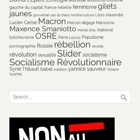
eurasisme
gilets
féminisme
gauche du capital
france rebelle
jaunes
Louis Alexandre
gouverner par le chaos
kontre kulture
Macron
Lucien Cerise
Marxisme
Macron dégage
Maxence Smaniotto
National
michel drac
OSRE
Populisme
bolchevisme
Pierre Lucius
rébellion
Russie
pornographie
révolte
Slider
révolution
socialisme
sexualité
Socialisme Révolutionnaire
Syrie
yannick sauveur
Thibault Isabel
tradition
Yohann
Sparfell