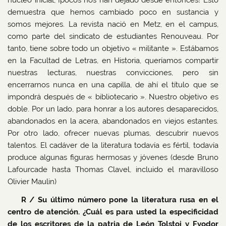
núcleo inicial, ¡pocos nos han dejado desde entonces! Esto
demuestra que hemos cambiado poco en sustancia y
somos mejores. La revista nació en Metz, en el campus,
como parte del sindicato de estudiantes Renouveau. Por
tanto, tiene sobre todo un objetivo « militante ». Estábamos
en la Facultad de Letras, en Historia, queríamos compartir
nuestras lecturas, nuestras convicciones, pero sin
encerrarnos nunca en una capilla, de ahí el título que se
impondrá después de « bibliotecario ». Nuestro objetivo es
doble. Por un lado, para honrar a los autores desaparecidos,
abandonados en la acera, abandonados en viejos estantes.
Por otro lado, ofrecer nuevas plumas, descubrir nuevos
talentos. El cadáver de la literatura todavía es fértil, todavía
produce algunas figuras hermosas y jóvenes (desde Bruno
Lafourcade hasta Thomas Clavel, incluido el maravilloso
Olivier Maulin)
R / Su último número pone la literatura rusa en el
centro de atención. ¿Cuál es para usted la especificidad
de los escritores de la patria de León Tolstoi y Fyodor