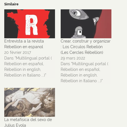
Similaire
Entrevista a la revista
Crear, construir y organizar
Rébellion en espanol
: Los Círculos Rebelión
20 février 2017
(Les Cercles Rébellion)
Dans "Multilingual portal (
29 mars 2022
Rébellion en español,
Dans "Multilingual portal (
Rébellion in english,
Rébellion en español,
Rébellion in Italiano ...)"
Rébellion in english,
Rébellion in Italiano ...)"
La metafísica del sexo de
Julius Evola