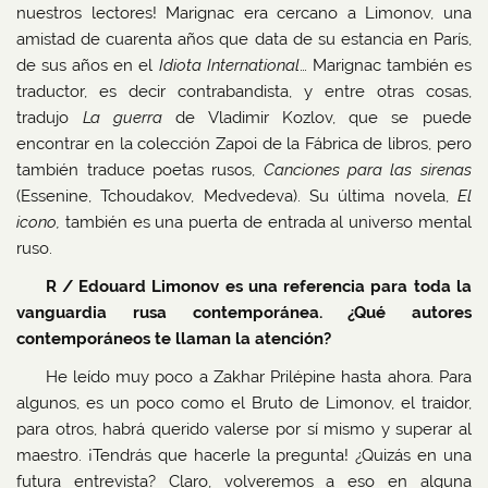
nuestros lectores! Marignac era cercano a Limonov, una
amistad de cuarenta años que data de su estancia en París,
de sus años en el
Idiota International
… Marignac también es
traductor, es decir contrabandista, y entre otras cosas,
tradujo
La guerra
de Vladimir Kozlov, que se puede
encontrar en la colección Zapoi de la Fábrica de libros, pero
también traduce poetas rusos,
Canciones para las sirenas
(Essenine, Tchoudakov, Medvedeva). Su última novela,
El
icono,
también es una puerta de entrada al universo mental
ruso.
R / Edouard Limonov es una referencia para toda la
vanguardia rusa contemporánea. ¿Qué autores
contemporáneos te llaman la atención?
He leído muy poco a Zakhar Prilépine hasta ahora. Para
algunos, es un poco como el Bruto de Limonov, el traidor,
para otros, habrá querido valerse por sí mismo y superar al
maestro. ¡Tendrás que hacerle la pregunta! ¿Quizás en una
futura entrevista? Claro, volveremos a eso en alguna