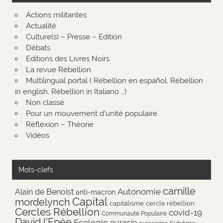
Actions militantes
Actualité
Culture(s) – Presse – Edition
Débats
Editions des Livres Noirs
La revue Rébellion
Multilingual portal ( Rébellion en español, Rébellion
in english, Rébellion in Italiano …)
Non classé
Pour un mouvement d'unité populaire
Réflexion – Théorie
Vidéos
Mots-clefs
camille
Autonomie
Alain de Benoist
anti-macron
Capital
mordelynch
capitalisme
cercle rébellion
Cercles Rébellion
covid-19
Communauté Populaire
David l'Epée
Ecologie
eurasie
Extrême