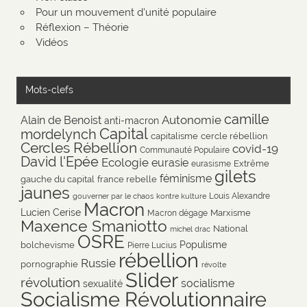
Pour un mouvement d'unité populaire
Réflexion – Théorie
Vidéos
Mots-clefs
camille
Autonomie
Alain de Benoist
anti-macron
Capital
mordelynch
capitalisme
cercle rébellion
Cercles Rébellion
covid-19
Communauté Populaire
David l'Epée
Ecologie
eurasie
Extrême
eurasisme
gilets
féminisme
gauche du capital
france rebelle
jaunes
Louis Alexandre
gouverner par le chaos
kontre kulture
Macron
Lucien Cerise
Marxisme
Macron dégage
Maxence Smaniotto
National
michel drac
OSRE
Populisme
bolchevisme
Pierre Lucius
rébellion
Russie
pornographie
révolte
Slider
révolution
socialisme
sexualité
Socialisme Révolutionnaire