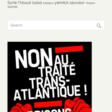
Syrie
yannick sauveur
Thibault Isabel
tradition
Yohann
Sparfell