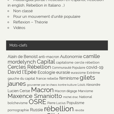
in english, Rébellion in Italiano …)
Non classé
Pour un mouvement d'unité populaire
Réflexion – Théorie
Vidéos
Mots-clefs
camille
Autonomie
Alain de Benoist
anti-macron
Capital
mordelynch
capitalisme
cercle rébellion
Cercles Rébellion
covid-19
Communauté Populaire
David l'Epée
Ecologie
eurasie
Extrême
eurasisme
gilets
féminisme
gauche du capital
france rebelle
jaunes
Louis Alexandre
gouverner par le chaos
kontre kulture
Macron
Lucien Cerise
Marxisme
Macron dégage
Maxence Smaniotto
National
michel drac
OSRE
Populisme
bolchevisme
Pierre Lucius
rébellion
Russie
pornographie
révolte