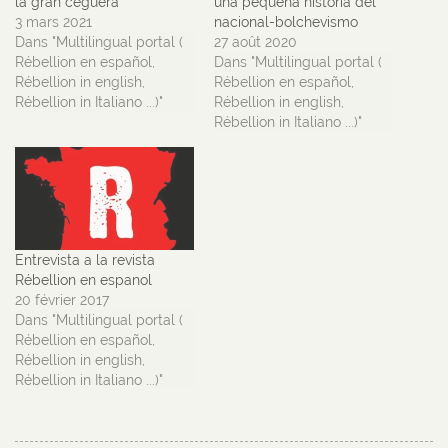
la gran ceguera
una pequeña historia del
3 mars 2021
nacional-bolchevismo
Dans "Multilingual portal (
27 août 2020
Rébellion en español,
Dans "Multilingual portal (
Rébellion in english,
Rébellion en español,
Rébellion in Italiano ...)"
Rébellion in english,
Rébellion in Italiano ...)"
Entrevista a la revista
Rébellion en espanol
20 février 2017
Dans "Multilingual portal (
Rébellion en español,
Rébellion in english,
Rébellion in Italiano ...)"