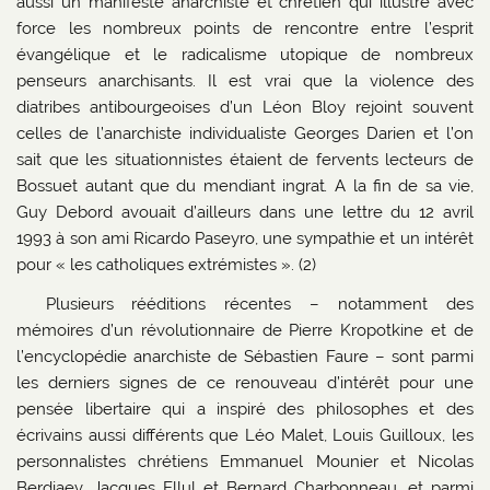
aussi un manifeste anarchiste et chrétien qui illustre avec
force les nombreux points de rencontre entre l’esprit
évangélique et le radicalisme utopique de nombreux
penseurs anarchisants. Il est vrai que la violence des
diatribes antibourgeoises d’un Léon Bloy rejoint souvent
celles de l’anarchiste individualiste Georges Darien et l’on
sait que les situationnistes étaient de fervents lecteurs de
Bossuet autant que du mendiant ingrat
.
A la fin de sa vie,
Guy Debord avouait d’ailleurs dans une lettre du 12 avril
1993 à son ami Ricardo Paseyro, une sympathie et un intérêt
pour « les catholiques extrémistes ». (2)
Plusieurs rééditions récentes – notamment des
mémoires d’un révolutionnaire de Pierre Kropotkine et de
l’encyclopédie anarchiste de Sébastien Faure – sont parmi
les derniers signes de ce renouveau d’intérêt pour une
pensée libertaire qui a inspiré des philosophes et des
écrivains aussi différents que Léo Malet, Louis Guilloux, les
personnalistes chrétiens Emmanuel Mounier et Nicolas
Berdiaev, Jacques Ellul et Bernard Charbonneau, et parmi