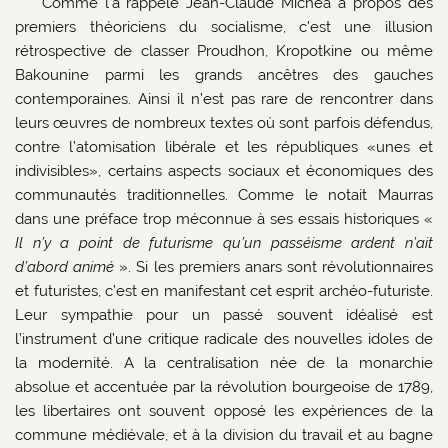
Comme l’a rappelé Jean-Claude Michéa à propos des
premiers théoriciens du socialisme, c’est une illusion
rétrospective de classer Proudhon, Kropotkine ou même
Bakounine parmi les grands ancêtres des gauches
contemporaines. Ainsi il n’est pas rare de rencontrer dans
leurs œuvres de nombreux textes où sont parfois défendus,
contre l’atomisation libérale et les républiques «unes et
indivisibles», certains aspects sociaux et économiques des
communautés traditionnelles. Comme le notait Maurras
dans une préface trop méconnue à ses essais historiques «
Il n’y a point de futurisme qu’un passéisme ardent n’ait
d’abord animé
». Si les premiers anars sont révolutionnaires
et futuristes, c’est en manifestant cet esprit archéo-futuriste.
Leur sympathie pour un passé souvent idéalisé est
l’instrument d’une critique radicale des nouvelles idoles de
la modernité. A la centralisation née de la monarchie
absolue et accentuée par la révolution bourgeoise de 1789,
les libertaires ont souvent opposé les expériences de la
commune médiévale, et à la division du travail et au bagne