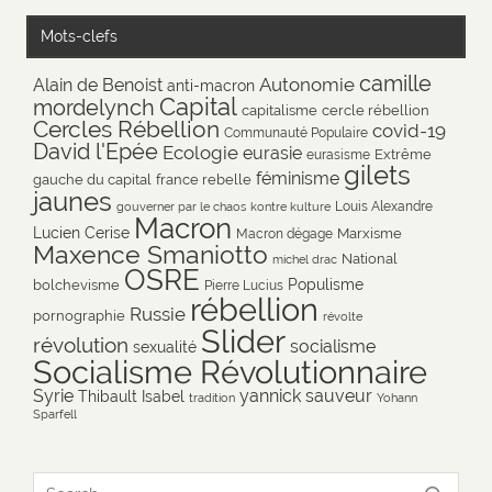
Mots-clefs
camille
Autonomie
Alain de Benoist
anti-macron
Capital
mordelynch
capitalisme
cercle rébellion
Cercles Rébellion
covid-19
Communauté Populaire
David l'Epée
Ecologie
eurasie
Extrême
eurasisme
gilets
féminisme
gauche du capital
france rebelle
jaunes
Louis Alexandre
gouverner par le chaos
kontre kulture
Macron
Lucien Cerise
Marxisme
Macron dégage
Maxence Smaniotto
National
michel drac
OSRE
Populisme
bolchevisme
Pierre Lucius
rébellion
Russie
pornographie
révolte
Slider
révolution
socialisme
sexualité
Socialisme Révolutionnaire
Syrie
yannick sauveur
Thibault Isabel
tradition
Yohann
Sparfell