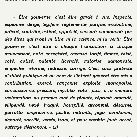
:
«
Être gouverné, c’est être gardé à vue, inspecté,
espionné, dirigé, légiféré, réglementé, parqué, endoctriné,
prêché, contrôlé, estimé, apprécié, censuré, commandé, par
des êtres qui n’ont ni titre, ni la science, ni la vertu. Être
gouverné, c’est être à chaque transaction, à chaque
mouvement, noté, enregistré, recensé, tarifé, timbré, toisé,
coté, cotisé, patenté, licencié, autorisé, admonesté,
empêché, réformé, redressé, corrigé. C’est sous prétexte
d’utilité publique et au nom de l’intérêt général être mis à
contribution, exercé, rançonné, exploité, monopolisé,
concussionné, pressuré, mystifié, volé ; puis, à la moindre
réclamation, au premier mot de plainte, réprimé, amendé,
vilipendé, vexé, traqué, houspillé, assommé, désarmé,
garrotté, emprisonné, fusillé, mitraillé, jugé, condamné,
déporté, sacrifié, vendu, trahi, et pour comble, joué, berné,
outragé, déshonoré. » (4)