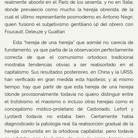
realmente absorbí en el París de los sesenta, y no en Italia,
donde prevaleció como mucho la herejía obrerista, de la
cual el último representante posmoderno es Antonio Negri,
quien fusionó el subjetivismo gentiliano (4) del obrero con
Foucault, Deleuze y Guattari.
Esta “herejía de una herejía” que asimilé no carecía de
fundamento, ya que partía de la observación perfectamente
correcta de que el comunismo ortodoxo tradicional
mostraba tendencias obvias a ser reabsorbido en el
capitalismo. Sus resultados posteriores, en China y la URSS,
han verificado en gran medida esta hipótesis; y al mismo
tiempo, hay que partir de que esta herejía de una herejía
(donde provisionalmente todavía no quiero distinguir entre
el trotskismo, el maoísmo o incluso otras herejías como el
concejalismo místico-proletario de Castoriadis, Lefort y
Lyotard) todavía no estaba bien. Ciertamente había
diagnosticado la patología real (la reabsorción gradual de la
herejía comunista en la ortodoxia capitalista), pero todavía