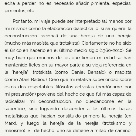
echa a perder, no es necesario añadir pimienta, especias,
pimientos, etc.
Por tanto, mi viaje puede ser interpretado (al menos por
mí mismo) como la elaboración dialéctica, o, si se quiere, la
deconstrucción racional) de una herejía de una herejía
(mucho más maoísta que trotskista). Ciertamente no he sido
el único en hacerlo en el último medio siglo (1960-2010). Sé
muy bien que muchos de los que tienen mi edad se han
mantenido fieles en su mayor parte a su vieja referencia en
la “herejía”: trotskista (como Daniel Bensaïd) o maoísta
(como Alain Badiou). Creo que mi relativa superioridad sobre
estos dos respetables filósofos-activistas (perdóname por
mi presunción) proviene del hecho de que fui más capaz de
radicalizar mi deconstrucción, no quedándome en la
superficie, sino logrando descender a las últimas bases
metafísicas que habían constituido primero la herejía (en
Marx), y luego la herejía de la herejía (trotskismo y
maoísmo). Si, de hecho, uno se detiene a mitad de camino,