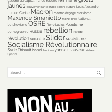
féminisme
gauche du capital
france rebelle
jaunes
Louis Alexandre
gouverner par le chaos
kontre kulture
Macron
Lucien Cerise
Marxisme
Macron dégage
Maxence Smaniotto
National
michel drac
OSRE
Populisme
bolchevisme
Pierre Lucius
rébellion
Russie
pornographie
révolte
Slider
révolution
socialisme
sexualité
Socialisme Révolutionnaire
Syrie
yannick sauveur
Thibault Isabel
tradition
Yohann
Sparfell