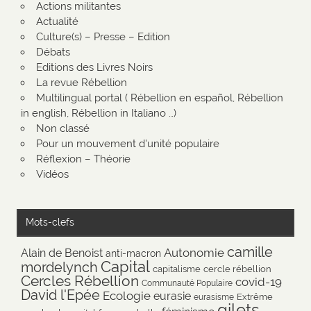
Actions militantes
Actualité
Culture(s) – Presse – Edition
Débats
Editions des Livres Noirs
La revue Rébellion
Multilingual portal ( Rébellion en español, Rébellion
in english, Rébellion in Italiano …)
Non classé
Pour un mouvement d'unité populaire
Réflexion – Théorie
Vidéos
Mots-clefs
camille
Autonomie
Alain de Benoist
anti-macron
Capital
mordelynch
capitalisme
cercle rébellion
Cercles Rébellion
covid-19
Communauté Populaire
David l'Epée
Ecologie
eurasie
Extrême
eurasisme
gilets