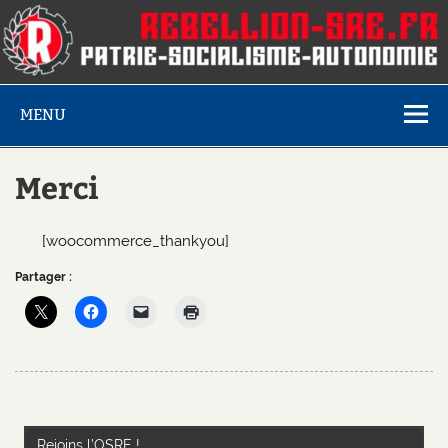
MENU
Merci
[woocommerce_thankyou]
Partager :
Rejoins l’OSRE !