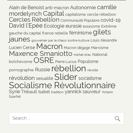
camille
Autonomie
Alain de Benoist
anti-macron
Capital
mordelynch
capitalisme
cercle rébellion
Cercles Rébellion
covid-19
Communauté Populaire
David l'Epée
Ecologie
eurasie
Extrême
eurasisme
gilets
féminisme
gauche du capital
france rebelle
jaunes
Louis Alexandre
gouverner par le chaos
kontre kulture
Macron
Lucien Cerise
Marxisme
Macron dégage
Maxence Smaniotto
National
michel drac
OSRE
Populisme
bolchevisme
Pierre Lucius
rébellion
Russie
pornographie
révolte
Slider
révolution
socialisme
sexualité
Socialisme Révolutionnaire
Syrie
yannick sauveur
Thibault Isabel
tradition
Yohann
Sparfell