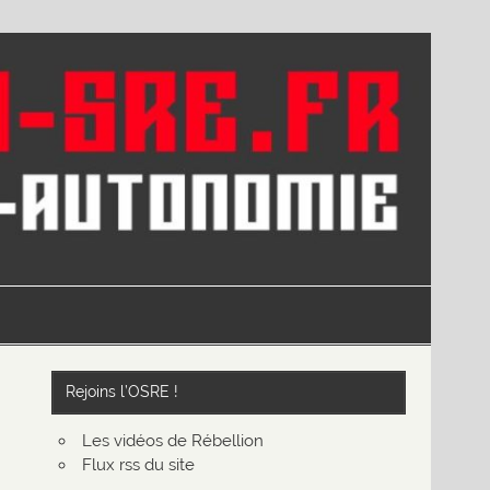
Rejoins l’OSRE !
Les vidéos de Rébellion
Flux rss du site