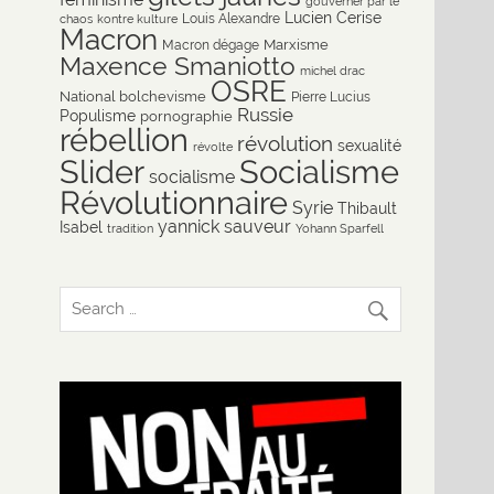
gouverner par le
Lucien Cerise
Louis Alexandre
chaos
kontre kulture
Macron
Marxisme
Macron dégage
Maxence Smaniotto
michel drac
OSRE
National bolchevisme
Pierre Lucius
Russie
Populisme
pornographie
rébellion
révolution
sexualité
révolte
Slider
Socialisme
socialisme
Révolutionnaire
Syrie
Thibault
yannick sauveur
Isabel
tradition
Yohann Sparfell