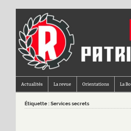
Actualités
La revue
Orientations
La B
Étiquette :
Services secrets