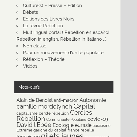
Culture(s) – Presse – Edition
Débats
Editions des Livres Noirs
La revue Rébellion
Multilingual portal ( Rébellion en español,
Rébellion in english, Rébellion in Italiano …)
Non classé
Pour un mouvement d'unité populaire
Réflexion – Théorie
Vidéos
Mots-clefs
Autonomie
Alain de Benoist
anti-macron
Capital
camille mordelynch
Cercles
capitalisme
cercle rébellion
Rébellion
covid-19
Communauté Populaire
David l'Epée
Ecologie
eurasie
eurasisme
Extrême gauche du capital
france rebelle
gilets jaunes
féminisme